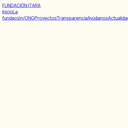
FUNDACIÓN ITARA
Inicio
La
fundación/ONG
Proyectos
Transparencia
Ayúdanos
Actualida